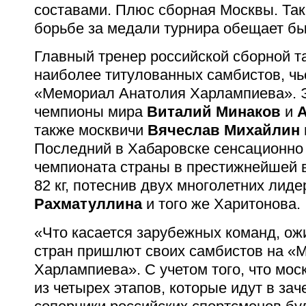
составами. Плюс сборная Москвы. Так
борьбе за медали турнира обещает бы
Главный тренер российской сборной т
наиболее титулованных самбистов, чь
«Мемориал Анатолия Харлампиева». 
чемпионы мира
Виталий Минаков
и
А
также москвичи
Вячеслав Михайлин
Последний в Хабаровске сенсационно
чемпионата страны в престижнейшей в
82 кг, потеснив двух многолетних лид
Рахматуллина
и того же Харитонова.
«Что касается зарубежных команд, ожи
стран пришлют своих самбистов на «
Харлампиева». С учетом того, что мос
из четырех этапов, которые идут в зач