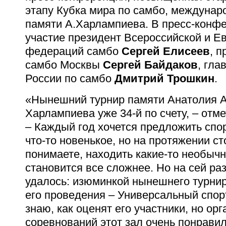
этапу Кубка мира по самбо, междунар
памяти А.Харлампиева. В пресс-конф
участие президент Всероссийской и Е
федераций самбо
Сергей Елисеев
, 
самбо Москвы
Сергей Байдаков
, гла
России по самбо
Дмитрий Трошкин
.
«Нынешний турнир памяти Анатолия 
Харлампиева уже 34-й по счету, – отм
– Каждый год хочется предложить спо
что-то новенькое, но на протяжении ст
понимаете, находить какие-то необыч
становится все сложнее. Но на сей раз
удалось: изюминкой нынешнего турнир
его проведения – Универсальный спо
знаю, как оценят его участники, но ор
соревнований этот зал очень понравил