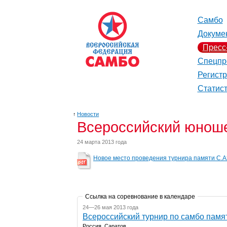
Самбо
Докуме
Пресс
Спецпр
Регист
Статис
↑
Новости
Всероссийский юноше
24 марта 2013 года
Новое место проведения турнира памяти С.
Ссылка на соревнование в календаре
24—26 мая 2013 года
Всероссийский турнир по самбо памя
Россия, Саратов