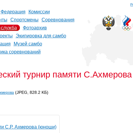
Р
Федерация
Комиссии
нты
Спортсмены
Соревнования
-служба
Фотоархив
оекты
Экипировка для самбо
рация
Музей самбо
тика соревнований
ский турнир памяти С.Ахмерова
(JPEG, 828.2 KБ)
Ахмерова
ти С.Р. Ахмерова (юноши)