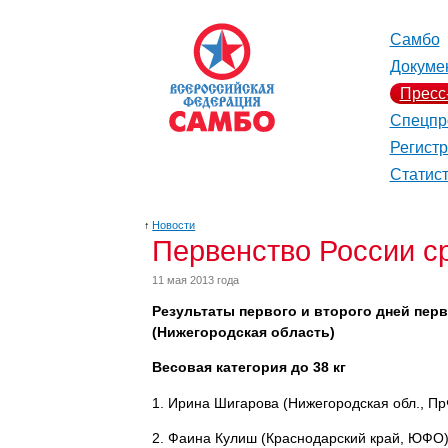
Самбо
Докуме
Пресс
Спецпр
Регист
Статис
↑
Новости
Первенство России ср
11 мая 2013 года
Результаты первого и второго дней перв
(Нижегородская область)
Весовая категория до 38 кг
1. Ирина Шигарова (Нижегородская обл., П
2. Фаина Кулиш (Краснодарский край, ЮФО