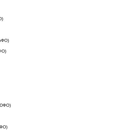
О)
ПрФО)
ФО)
 ЮФО)
ЦФО)