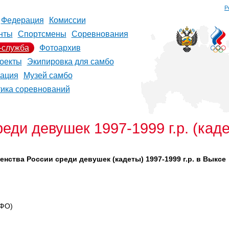
Р
Федерация
Комиссии
нты
Спортсмены
Соревнования
-служба
Фотоархив
оекты
Экипировка для самбо
рация
Музей самбо
тика соревнований
еди девушек 1997-1999 г.р. (кад
енства России среди девушек (кадеты) 1997-1999 г.р. в Выксе
рФО)
)