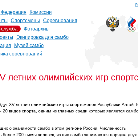
Р
Федерация
Комиссии
нты
Спортсмены
Соревнования
-служба
Фотоархив
оекты
Экипировка для самбо
рация
Музей самбо
тика соревнований
V летних олимпийских игр спорт
йдут XV летние олимпийские игры спортсменов Республики Алтай. 
 20 видов спорта, одним из главных среди которых является самб
щих о значимости самбо в этом регионе России. Численность
ь более 200 тысяч человек, из них самбо занимаются порядка двух