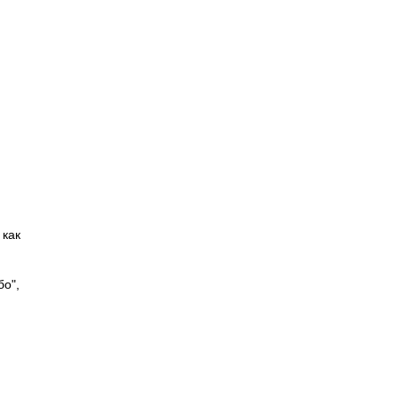
 как
бо",