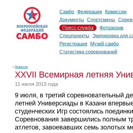
Самбо
Федерация
Комиссии
Документы
Спортсмены
Сорев
Пресс-служба
Фотоархив
Спецпроекты
Экипировка для с
Регистрация
Музей самбо
Статистика соревнований
↑
Новости
XXVII Всемирная летняя Уни
11 июля 2013 года
9 июля, в третий соревновательный д
летней Универсиады в Казани впервые
студенческих Игр состоялись поединки
Соревнования завершились полным т
атлетов, завоевавших семь золотых м