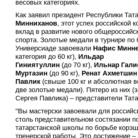
весовых категориях.
Как заявил президент Республики Тат
Минниханов
, этот успех российской 
вклад в развитие нового общероссийс
спорта.
Золотые медали в турнире по 
Универсиаде завоевали
Нафис Минн
категория до 60 кг),
Ильдар
Гиниятуллин
(до 70 кг),
Ильнар Гал
Муртазин
(до 90 кг),
Ренат Ахметши
Павлик
(свыше 100 кг и абсолютная 
две золотые медали). Пятеро из них (
Сергея Павлика) – представители Тата
"
Вы мастерски завоевали для российс
столь представительном состязании п
татарстанской школы по борьбе корэш
тренерской работы. Это достижение –