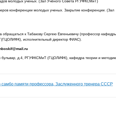
ладов молодых ученых. (Зал Учёного Совета РГУФКСМиТ)
зеров конференции молодых ученых. Закрытие конференции. (Зал
а обращаться к Табакову Сергею Евгеньевичу (профессор кафедр
Т(ГЦОЛИФК), исполнительный директор ФИАС).
mboskif@mail.ru
й бульвар, д.4, РГУФКСМиТ (ГЦОЛИФК), кафедра теории и методик
о самбо памяти профессора, Заслуженного тренера СССР