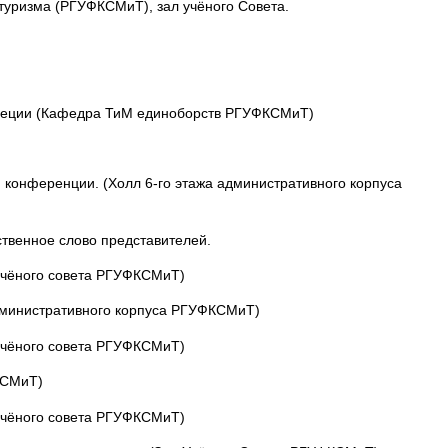
 туризма (РГУФКСМиТ), зал учёного Совета.
ереции (Кафедра ТиМ единоборств РГУФКСМиТ)
ей конференции. (Холл 6-го этажа административного корпуса
ственное слово представителей.
учёного совета РГУФКСМиТ)
административного корпуса РГУФКСМиТ)
учёного совета РГУФКСМиТ)
КСМиТ)
учёного совета РГУФКСМиТ)