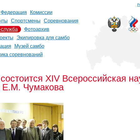
Р
Федерация
Комиссии
нты
Спортсмены
Соревнования
-служба
Фотоархив
оекты
Экипировка для самбо
рация
Музей самбо
тика соревнований
 состоится XIV Всероссийская на
 Е.М. Чумакова