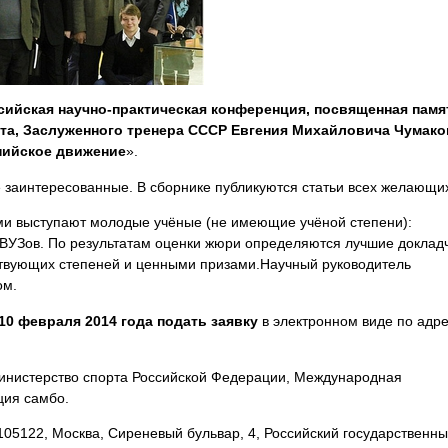
сийская научно-практическая конференция, посвященная памя
та, Заслуженного тренера СССР
Евгения Михайловича
Чумако
пийское движение
»
.
е заинтересованные. В сборнике публикуются статьи всех желающи
ми выступают молодые учёные (не имеющие учёной степени):
 ВУЗов.
По результатам оценки жюри определяются лучшие докладч
твующих степеней и ценными призами.
Научный руководитель
ом.
10 февраля 2014 года подать заявку
в электронном виде по адре
нистерство спорта Российской Федерации,
Международная
ция самбо.
05122, Москва, Сиреневый бульвар, 4, Российский государственн