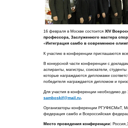
16 февраля в Москве состоится
X
I
V
Всерос
профессора, Заслуженного мастера спор
«
Интеграция самбо в современное олим
К участию в конференции приглашаются
вс
В конкурсной части конференции с доклада
аспиранты, магистры, соискатели, студенты
которые награждаются дипломами соответс
победителя награждается дипломом и приз
Для участия в конференции необходимо до
samboskif
@
mail
.
ru
.
Организаторы конференции РГУФКСМиТ, Ми
федерация самбо и Всероссийская федера
Место проведения конференции:
Россия,1