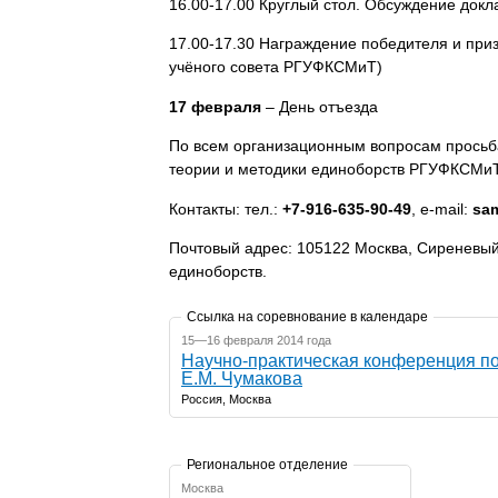
16.00-17.00 Круглый стол. Обсуждение док
17.00-17.30 Награждение победителя и при
учёного совета РГУФКСМиТ)
17 февраля
– День отъезда
По всем организационным вопросам просьб
теории и методики единоборств РГУФКСМи
Контакты: тел.:
+7-916-635-90-49
, e-mail:
sa
Почтовый адрес: 105122 Москва, Сиреневы
единоборств.
Ссылка на соревнование в календаре
15—16 февраля 2014 года
Научно-практическая конференция п
Е.М. Чумакова
Россия, Москва
Региональное отделение
Москва