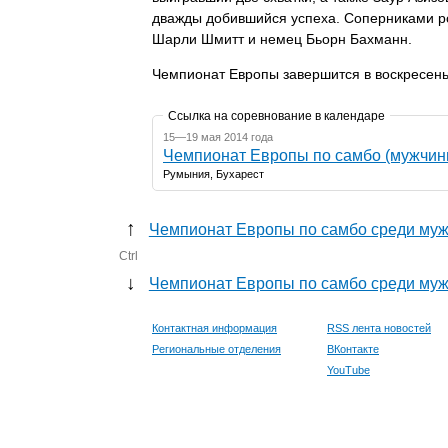
дважды добившийся успеха. Соперниками р
Шарли Шмитт и немец Бьорн Бахманн.
Чемпионат Европы завершится в воскресень
Ссылка на соревнование в календаре
15—19 мая 2014 года
Чемпионат Европы по самбо (мужчин
Румыния, Бухарест
↑
Чемпионат Европы по самбо среди муж
Ctrl
↓
Чемпионат Европы по самбо среди муж
Контактная информация
RSS лента новостей
Региональные отделения
ВКонтакте
YouTube