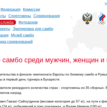
Р
Федерация
Комиссии
нты
Спортсмены
Соревнования
-служба
Фотоархив
оекты
Экипировка для самбо
рация
Музей самбо
тика соревнований
 самбо среди мужчин, женщин и
вительства в финале чемпионата Европы по боевому самбо в Румы
ы в первый день турнира в Бухаресте.
ители рекордного количества стран - спортсмены из 35 сборных. 
ектов наград.
ич Гамзат Сайпутдинов (весовая категория до 57 кг), на пути к фи
 (74 кг), победивший в трех поединках, и Вадим Немков (100 кг),