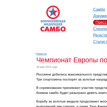
Самбо
Докуме
Пресс
Спецпр
Регист
Статис
↑
Новости
Чемпионат Европы по
16 мая 2014 года
Россияне добились максимального предста
Три спортсмена поспорят за золотые наград
В соревновании принимают участие представ
боевом самбо будет разыграно девять компл
Борьбу за золотые медали продолжают москв
выигравший две схватки, а также Заур Азизов