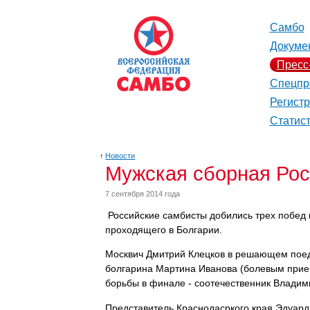
Самбо
Докуме
Пресс
Спецпр
Регист
Статис
↑
Новости
Мужская сборная Рос
7 сентября 2014 года
Российские самбисты добились трех побед 
проходящего в Болгарии.
Москвич Дмитрий Клецков в решающем поеди
болгарина Мартина Иванова (болевым прием
борьбы в финале - соотечественник Владими
Представитель Краснодасркого края Эдуард 