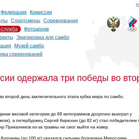
Р
Федерация
Комиссии
нты
Спортсмены
Соревнования
-служба
Фотоархив
оекты
Экипировка для самбо
рация
Музей самбо
тика соревнований
сии одержала три победы во втор
во второй день заключительного этапа кубка мира по самбо,
нке весовой категории до 68 килограммов досрочно выиграл у
ом), а петербуржец Сергей Кирюхин (до 82 кг) стал победителем 
р Приказчиков из-за травмы не смог выйти на ковер.
Кургинян (до 100 кг) оказался сильнее болгарина Мирослава