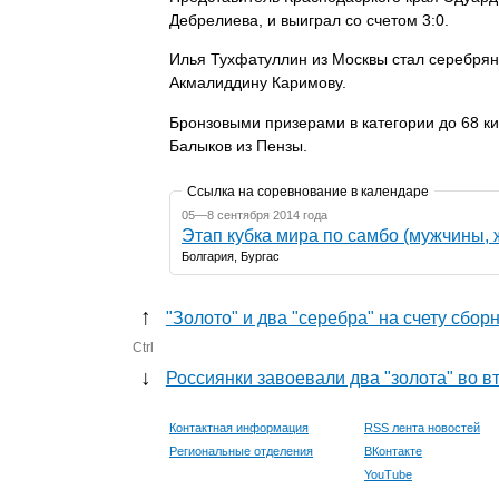
Дебрелиева, и выиграл со счетом 3:0.
Илья Тухфатуллин из Москвы стал серебрян
Акмалиддину Каримову.
Бронзовыми призерами в категории до 68 к
Балыков из Пензы.
Ссылка на соревнование в календаре
05—8 сентября 2014 года
Этап кубка мира по самбо (мужчины,
Болгария, Бургас
↑
"Золото" и два "серебра" на счету сбо
Ctrl
↓
Россиянки завоевали два "золота" во в
Контактная информация
RSS лента новостей
Региональные отделения
ВКонтакте
YouTube