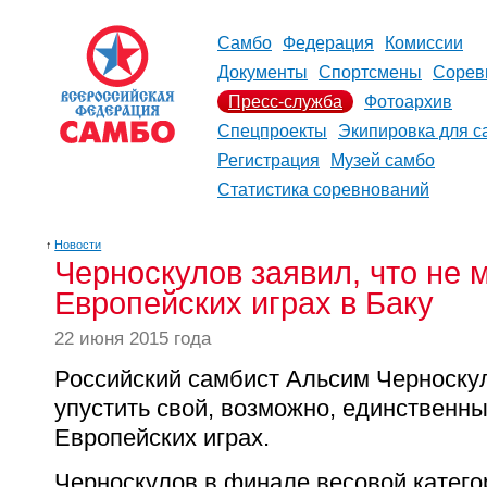
Самбо
Федерация
Комиссии
Документы
Спортсмены
Сорев
Пресс-служба
Фотоархив
Спецпроекты
Экипировка для с
Регистрация
Музей самбо
Статистика соревнований
↑
Новости
Черноскулов заявил, что не 
Европейских играх в Баку
22 июня 2015 года
Российский самбист Альсим Черноскул
упустить свой, возможно, единственн
Европейских играх.
Черноскулов в финале весовой катего