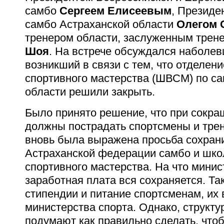
самбо
Сергеем Елисеевым
, Презид
самбо Астраханской области
Олегом 
тренером области, заслуженным трен
Шоя
. На встрече обсуждался наболев
возникший в связи с тем, что отделен
спортивного мастерства (
ШВСМ) по са
области решили закрыть.
Было принято решение, что при сокр
должны пострадать спортсмены и трен
вновь была выражена просьба сохран
Астраханской федерации самбо и шк
спортивного мастерства. На что минист
заработная плата вся сохраняется. Т
стипендии и питание спортсменам, их 
министерства спорта. Однако, структу
подумают как правильно сделать, что