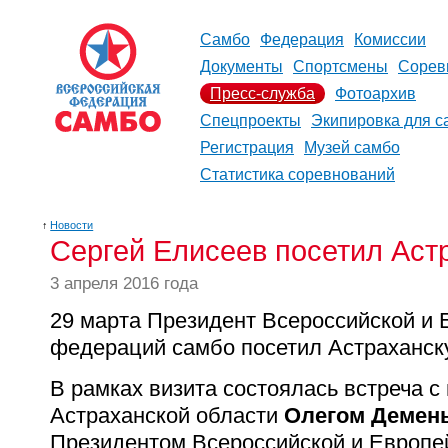
Самбо
Федерация
Комиссии
Документы
Спортсмены
Сорев
Пресс-служба
Фотоархив
Спецпроекты
Экипировка для с
Регистрация
Музей самбо
Статистика соревнований
↑
Новости
Сергей Елисеев посетил Аст
3 апреля 2016 года
29 марта Президент Всероссийской и 
федераций самбо посетил Астраханск
В рамках визита состоялась встреча с
Астраханской области
Олегом Демен
Президентом Всероссийской и Европе