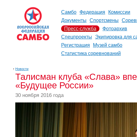
Самбо
Федерация
Комиссии
Документы
Спортсмены
Сорев
Пресс-служба
Фотоархив
Спецпроекты
Экипировка для с
Регистрация
Музей самбо
Статистика соревнований
↑
Новости
Талисман клуба «Слава» впе
«Будущее России»
30 ноября 2016 года