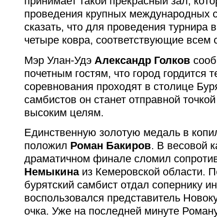
принимает такой прекрасный зал, кот
проведения крупных международных 
сказать, что для проведения турнира 
четыре ковра, соответствующие всем 
Мэр Улан-Удэ
Александр Голков
сооб
почетным гостям, что город гордится т
соревнования проходят в столице Бур
самбистов он станет отправной точкой
высоким целям.
Единственную золотую медаль в копи
положил
Роман Бакиров
. В весовой к
драматичном финале сломил сопроти
Немыкина
из Кемеровской области. П
бурятский самбист отдал сопернику и
воспользовался представитель Новоку
очка. Уже на последней минуте Роман