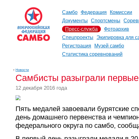
Самбо
Федерация
Комиссии
Документы
Спортсмены
Сорев
Пресс-служба
Фотоархив
Спецпроекты
Экипировка для с
Регистрация
Музей самбо
Статистика соревнований
↑
Новости
Самбисты разыграли первые
12 декабря 2016 года
Пять медалей завоевали бурятские с
день домашнего первенства и чемпио
федерального округа по самбо, сообщ
В первый день разыграли медали в 20