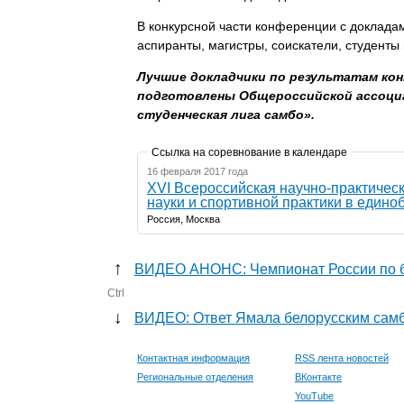
В конкурсной части конференции с доклада
аспиранты, магистры, соискатели, студенты 
Лучшие докладчики по результатам ко
подготовлены Общероссийской ассоци
студенческая лига самбо».
Ссылка на соревнование в календаре
16 февраля 2017 года
XVI Всероссийская научно-практиче
науки и спортивной практики в един
Россия, Москва
↑
ВИДЕО АНОНС: Чемпионат России по 
Ctrl
↓
ВИДЕО: Ответ Ямала белорусским сам
Контактная информация
RSS лента новостей
Региональные отделения
ВКонтакте
YouTube