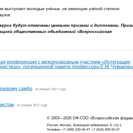
ми выступают молодые учёные ,не имеющие учёной степени:
вузов.
нкурса будут отмечены ценными призами и дипломами.
Приз
ацией общественных объединений «Всероссийская
ская конференция с международным участием «Интеграция
оборствах», посвященной памяти профессора Е.М. Чумакова
боевому самбо
24 января 2017 года
бистам
24 января 2017 года
© 2003—2026 ОФ-СОО «Всероссийская федер
Россия, Москва, Лужнецкая набережная, 8, стр 1,
Телефон: +7 (499) 530-00-47, +7 (916) 008-00-47