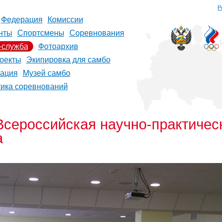
Р
Федерация
Комиссии
нты
Спортсмены
Соревнования
-служба
Фотоархив
оекты
Экипировка для самбо
рация
Музей самбо
тика соревнований
Всероссийская научно-практиче
а