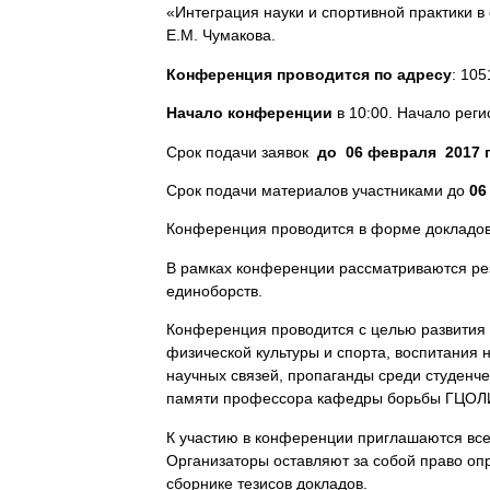
«Интеграция науки и спортивной практики 
Е.М. Чумакова.
Конференция проводится по адресу
: 105
Начало конференции
в 10:00. Начало реги
Срок подачи заявок
до
06 февраля 2017 г
Срок подачи материалов участниками до
06
Конференция проводится в форме докладов
В рамках конференции рассматриваются рез
единоборств.
Конференция проводится с целью
развития
физической культуры и
спорта,
воспитания 
научных связей, пропаганды среди студенч
памяти профессора кафедры борьбы ГЦОЛИ
К участию в конференции приглашаются
вс
Организаторы оставляют за собой право оп
сборнике тезисов докладов.