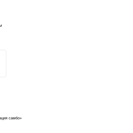
ы
ация самбо»