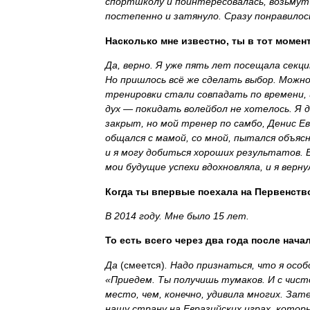
спортшколу и поинтересовалась, возьмут 
постепенно и затянуло. Сразу понравило
Насколько мне известно, ты в тот момен
Да, верно. Я уже пять лет посещала секци
Но пришлось всё же сделать выбор. Можн
тренировки стали совпадать по времени, 
дух — покидать волейбол не хотелось. Я д
закрыт, но мой тренер по самбо, Денис Е
общался с мамой, со мной, пытался объяс
и я могу добиться хороших результатов. Е
мои будущие успехи вдохновляла, и я верну
Когда ты впервые поехала на Первенств
В 2014 году. Мне было 15 лет.
То есть всего через два года после нач
Да
(смеется)
. Надо признаться, что я особ
«Приедем. Ты получишь тумаков. И с чист
место, чем, конечно, удивила многих. Зат
нашу страну на Евразийских играх, котор