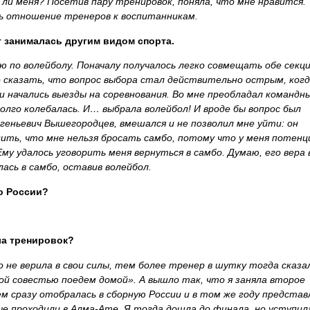
ли меня? Посетив пару тренировок, поняла, что мне нравится. 
сь отношение тренеров к воспитанникам.
т занималась другим видом спорта.
ю по волейболу. Поначалу получалось легко совмещать обе секци
о сказать, что вопрос выбора стал действительно острым, ког
и начались выезды на соревнования. Во мне преобладал командн
олго колебалась. И… выбрала волейбол! И вроде бы вопрос был
вгеньевич Вышегородцев, вмешался и не позволил мне уйти: он
нить, что мне нельзя бросать самбо, потому что у меня потенц
му удалось уговорить меня вернуться в самбо. Думаю, его вера 
лась в самбо, оставив волейбол.
о России?
ала тренировок?
о не верила в свои силы, тем более тренер в шутку тогда сказа
ой совестью поедем домой». А вышло так, что я заняла второе
ем сразу отобралась в сборную России и в том же году представ
ые проходили в Алма-Ате. Я тогда дошла до финала, но уступил