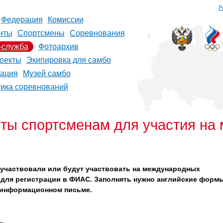
Р
Федерация
Комиссии
нты
Спортсмены
Соревнования
-служба
Фотоархив
оекты
Экипировка для самбо
рация
Музей самбо
тика соревнований
ы спортсменам для участия на
участвовали или будут участвовать на международных
для регистрации в ФИАС. Заполнять нужно английские форм
 информационном письме.