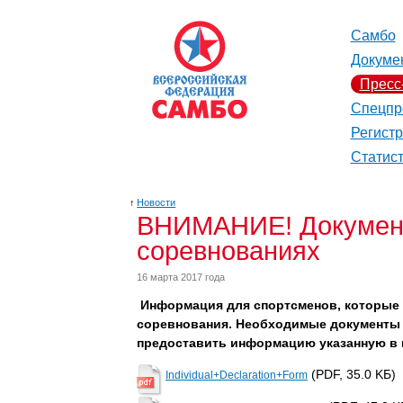
Самбо
Докуме
Пресс
Спецпр
Регист
Статис
↑
Новости
ВНИМАНИЕ! Документ
соревнованиях
16 марта 2017 года
Информация для спортсменов, которые 
соревнования. Необходимые документы 
предоставить информацию указанную в
(PDF, 35.0 KБ)
Individual+Declaration+Form