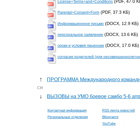
(PDF, 47.0 K
License+Terms+and+Conditions
(PDF, 37.3 KБ)
Parental+Consent+Form
(DOCX, 12.9 KБ)
Информационное письмо
(DOCX, 13.6 KБ)
персональное заявление
(DOCX, 17.0 KБ)
сроки и условия лицензии
согласие родителей (для несовершеннолетни
↑
ПРОГРАММА Международного командног
Ctrl
↓
ВЫЗОВЫ на УМО боевое самбо 5-6 ап
Контактная информация
RSS лента новостей
Региональные отделения
ВКонтакте
YouTube