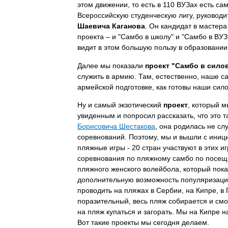
этом движении, то есть в 110 ВУЗах есть са
Всероссийскую студенческую лигу, руковод
Шаевича Каганова
. Он кандидат в мастера
проекта – и "Самбо в школу" и "Самбо в ВУЗ
видит в этом большую пользу в образовании, 
Далее мы показали
проект "Самбо в сило
служить в армию. Там, естественно, наше са
армейской подготовке, как готовы наши сил
Ну и самый экзотический
проект
, который 
увиденным и попросил рассказать, что это та
Борисовича Шестакова
, она родилась не сл
соревнований. Поэтому, мы и вышли с иници
пляжные игры - 20 стран участвуют в этих и
соревнования по пляжному самбо по посеща
пляжного женского волейбола, который пока
дополнительную возможность популяризации
проводить на пляжах в Сербии, на Кипре, в
поразительный, весь пляж собирается и смот
на пляж купаться и загорать. Мы на Кипре 
Вот такие проекты мы сегодня делаем.