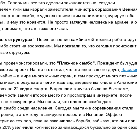
мбо. Теперь мы все это сделали законодательно, создали
ителем лиги мы избрали заместителя министра образования
Вениа
 спорта по самбо, с удовольствием этим занимается, курирует оба
ы", и ему это нравится. Не просто затянули человека на аркане, а 
понимает, что это тоже его часть.
вых структурах"
. После освоения самбисткой техники ребята идут
мбо стоит на вооружении. Мы показали то, что сегодня происходит
овые структуры.
мы продемонстрировали, это
"Пляжное самбо"
. Президент был уди
кое за проект. На что я ответил, что это идея вашего друга,
Васили
учайно – в мире много южных стран, и там проходит много пляжных
ативой, в результате чего и наш вид впервые включили в Азиатские
грах по 22 видам спорта. В прошлом году это было во Вьетнаме,
емости заняли второе место по просмотрам в интернете, после
 вне конкуренции. Мы поняли, что пляжное самбо дает
 самбо среди населения. Сегодня мы такие соревнования стали
 Греции, в этом году планируем провести в Испании. Эффект
рит до тех пор, пока не закончилась борьба, забывая, что они пр
на 20% увеличили количество занимающихся буквально за один сезо