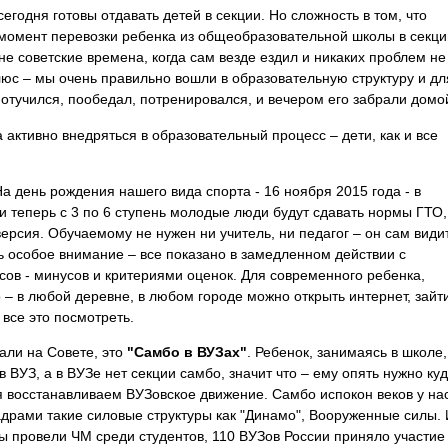
сегодня готовы отдавать детей в секции. Но сложность в том, что
 момент перевозки ребенка из общеобразовательной школы в секц
не советские времена, когда сам везде ездил и никаких проблем не
юс – мы очень правильно вошли в образовательную структуру и дл
 отучился, пообедал, потренировался, и вечером его забрали домо
 активно внедряться в образовательный процесс – дети, как и все
На день рождения нашего вида спорта - 16 ноября 2015 года - в
и теперь с 3 по 6 ступень молодые люди будут сдавать нормы ГТО,
ерсия. Обучаемому не нужен ни учитель, ни педагог – он сам видит
ть особое внимание – все показано в замедленном действии с
ов - минусов и критериями оценок. Для современного ребенка,
 – в любой деревне, в любом городе можно открыть интернет, зайт
 все это посмотреть.
али на Совете, это
"Самбо в ВУЗах"
. Ребенок, занимаясь в школе,
 ВУЗ, а в ВУЗе нет секции самбо, значит что – ему опять нужно куд
я восстанавливаем ВУЗовское движение. Самбо испокон веков у на
адрами такие силовые структуры как "Динамо", Вооруженные силы. 
ы провели ЧМ среди студентов, 110 ВУЗов России приняло участие