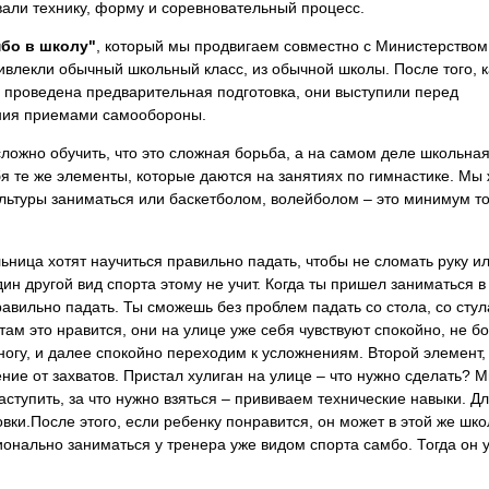
ли технику, форму и соревновательный процесс.
бо в школу"
, который мы продвигаем совместно с Министерством
влекли обычный школьный класс, из обычной школы. После того, к
а проведена предварительная подготовка, они выступили перед
ния приемами самообороны.
сложно обучить, что это сложная борьба, а на самом деле школьна
я те же элементы, которые даются на занятиях по гимнастике. Мы
льтуры заниматься или баскетболом, волейболом – это минимум то
ница хотят научиться правильно падать, чтобы не сломать руку и
один другой вид спорта этому не учит. Когда ты пришел заниматься в
авильно падать. Ты сможешь без проблем падать со стола, со стул
ам это нравится, они на улице уже себя чувствуют спокойно, не б
 ногу, и далее спокойно переходим к усложнениям. Второй элемент,
ие от захватов. Пристал хулиган на улице – что нужно сделать? 
аступить, за что нужно взяться – прививаем технические навыки. Д
вки.После этого, если ребенку понравится, он может в этой же шко
ионально заниматься у тренера уже видом спорта самбо. Тогда он 