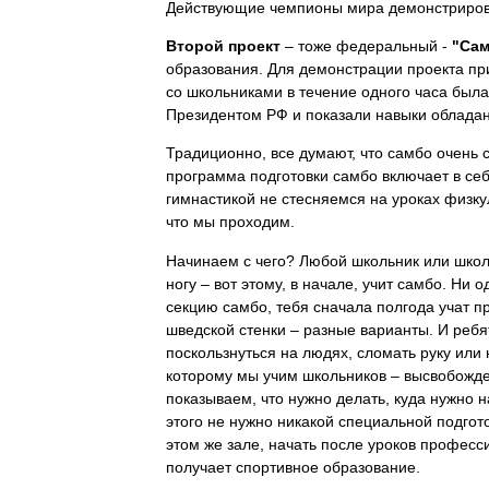
Действующие чемпионы мира демонстрирова
Второй проект
– тоже федеральный -
"Сам
образования. Для демонстрации проекта при
со школьниками в течение одного часа был
Президентом РФ и показали навыки облада
Традиционно, все думают, что самбо очень 
программа подготовки самбо включает в себ
гимнастикой не стесняемся на уроках физку
что мы проходим.
Начинаем с чего? Любой школьник или школь
ногу – вот этому, в начале, учит самбо. Ни 
секцию самбо, тебя сначала полгода учат пр
шведской стенки – разные варианты. И ребят
поскользнуться на людях, сломать руку или
которому мы учим школьников – высвобожден
показываем, что нужно делать, куда нужно н
этого не нужно никакой специальной подгото
этом же зале, начать после уроков професс
получает спортивное образование.