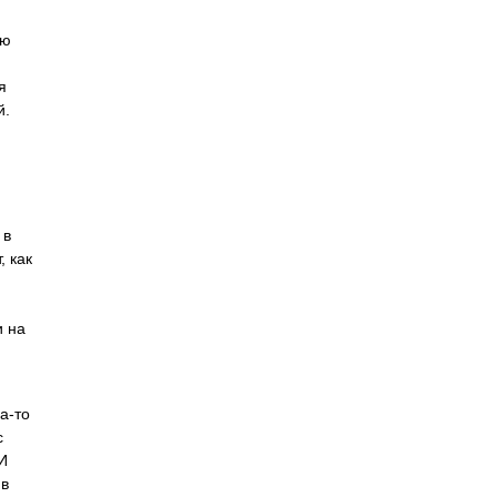
ию
я
й.
 в
, как
и на
а-то
с
И
 в