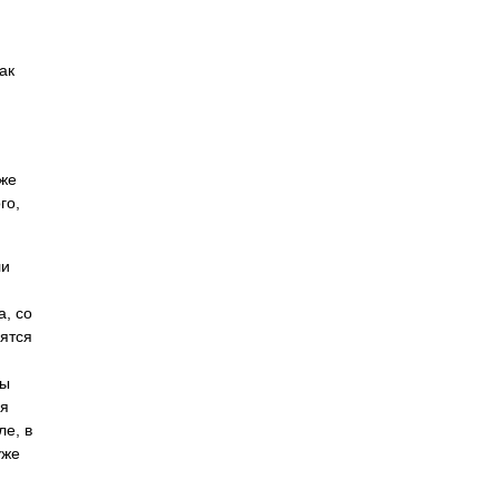
ак
я
 же
го,
ли
а, со
оятся
Мы
ля
ле, в
уже