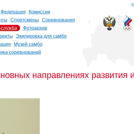
Р
Федерация
Комиссии
нты
Спортсмены
Соревнования
-служба
Фотоархив
оекты
Экипировка для самбо
рация
Музей самбо
тика соревнований
сновных направлениях развития 