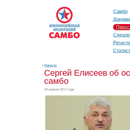
Самбо
Докуме
Пресс
Спецпр
Регист
Статис
↑
Новости
Сергей Елисеев об о
самбо
28 апреля 2017 года