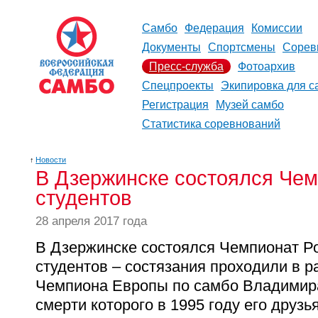
Самбо
Федерация
Комиссии
Документы
Спортсмены
Сорев
Пресс-служба
Фотоархив
Спецпроекты
Экипировка для с
Регистрация
Музей самбо
Статистика соревнований
↑
Новости
В Дзержинске состоялся Чем
студентов
28 апреля 2017 года
В
Дзержинске
состоялся Чемпионат
Р
студентов – состязания проходили в 
Чемпиона
Европы
по самбо Владими
смерти которого в 1995 году его друзь