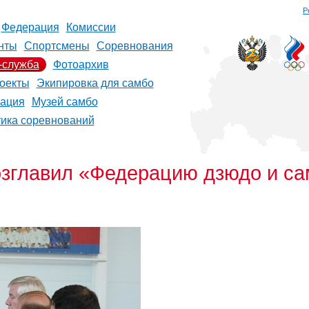
Р
Федерация
Комиссии
нты
Спортсмены
Соревнования
-служба
Фотоархив
оекты
Экипировка для самбо
рация
Музей самбо
тика соревнований
озглавил «Федерацию дзюдо и са