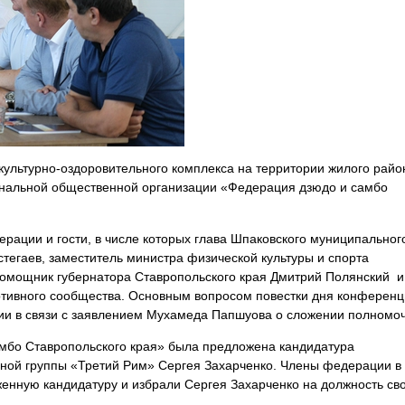
культурно-оздоровительного комплекса на территории жилого райо
нальной общественной организации «Федерация дзюдо и самбо
рации и гости, в числе которых глава Шпаковского муниципальног
тегаев, заместитель министра физической культуры и спорта
помощник губернатора Ставропольского края Дмитрий Полянский и
ортивного сообщества. Основным вопросом повестки дня конферен
ии в связи с заявлением Мухамеда Папшуова о сложении полномоч
мбо Ставропольского края» была предложена кандидатура
ной группы «Третий Рим» Сергея Захарченко. Члены федерации в
енную кандидатуру и избрали Сергея Захарченко на должность св