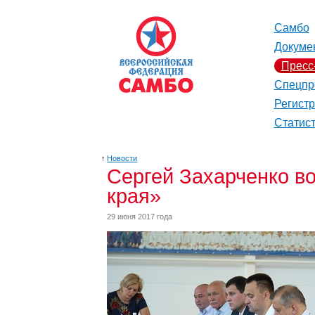
Самбо
Докуме
Пресс
Спецпр
Регист
Статис
↑
Новости
Сергей Захарченко в
края»
29 июня 2017 года