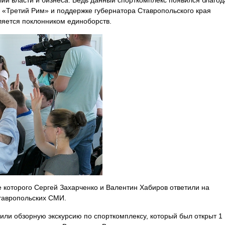
ий власти и бизнеса. Ведь данный спорткомплекс появился благо
«Третий Рим» и поддержке губернатора Ставропольского края
яется поклонником единоборств.
е которого
Сергей Захарченко и Валентин Хабиров ответили на
тавропольских СМИ.
ли обзорную экскурсию по спорткомплексу, который был открыт 1