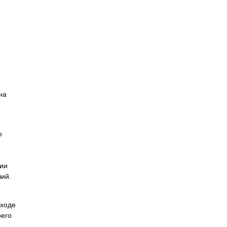
на
о
ции
ий.
 ходе
оего