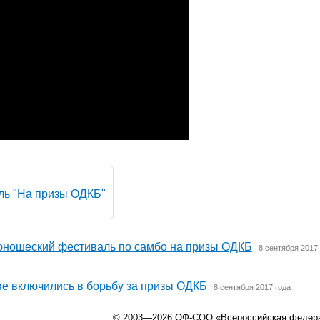
ь "На призы ОДКБ"
юношеский фестиваль по самбо на призы ОДКБ
8 сентября 2017
е включились в борьбу за призы ОДКБ
8 сентября 2017 года
© 2003—2026 ОФ-СОО «Всероссийская федер