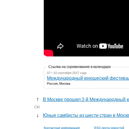
Ссылка на соревнование в календаре
07—10 сентября 2017 года
Международный юношеский фестивал
Россия, Москва
↑
В Москве прошел 2-й Международный 
Ctrl
↓
Юные самбисты из шести стран в Москв
Контактная информация
RSS лента новостей