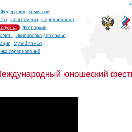
Р
Федерация
Комиссии
нты
Спортсмены
Соревнования
-служба
Фотоархив
оекты
Экипировка для самбо
рация
Музей самбо
тика соревнований
Международный юношеский фест