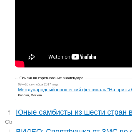
Ссылка на соревнование в календаре
07—10 сентября 2017 года
Международный юношеский фестиваль "На призы
Россия, Москва
↑
Юные самбисты из шести стран в
Ctrl
↓
ВИДЕО: Спортфишка от ЗМС по с