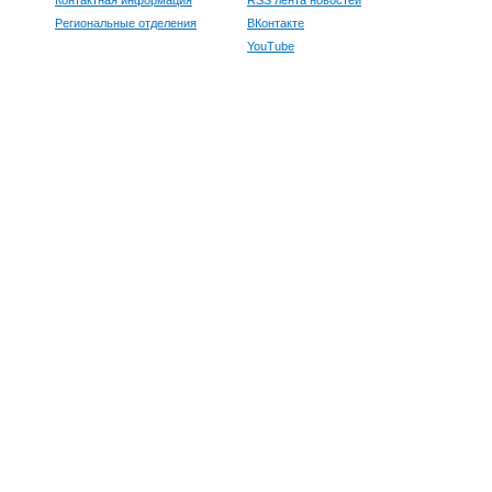
Контактная информация
RSS лента новостей
Региональные отделения
ВКонтакте
YouTube