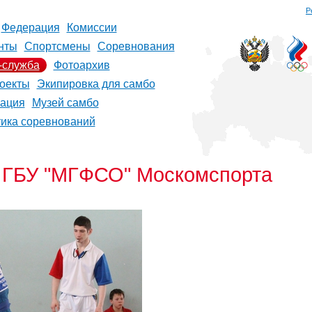
Р
Федерация
Комиссии
нты
Спортсмены
Соревнования
-служба
Фотоархив
оекты
Экипировка для самбо
рация
Музей самбо
тика соревнований
о ГБУ "МГФСО" Москомспорта