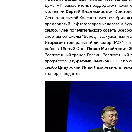
Думы РФ, заместитель председателя комитет
молодежи
Сергей Владимирович Кривон
Севастопольской Краснознаменной бригады
предприятий нефтегазопромыслового и бур
самбо, член попечительского совета Всер
спортивной школы "Борец", заслуженный ма
Игоревич
, генеральный директор ЗАО "Цен
района Тёплый Стан
Павел Михайлович Ж
Заслуженный тренер России, Заслуженный 
профессор, двукратный чемпион СССР по са
самбо
Ципурский Илья Лазаревич
, а так
тренеры, педагоги.