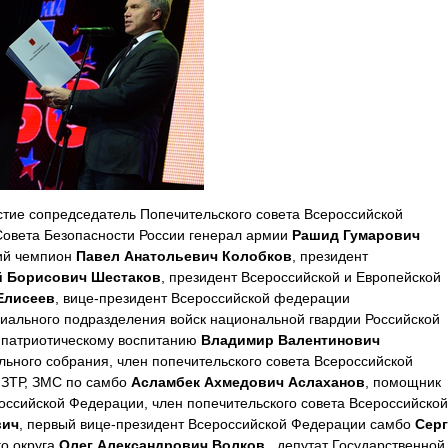
тие сопредседатель Попечительского совета Всероссийской
Совета Безопасности России генерал армии
Рашид Гумарович
кий чемпион
Павел Анатольевич Колобков
, президент
й Борисович Шестаков
, президент Всероссийской и Европейской
Елисеев
, вице-президент Всероссийской федерации
циального подразделения войск национальной гвардии Российской
 патриотическому воспитанию
Владимир Валентинович
ного собрания, член попечительского совета Всероссийской
 ЗТР, ЗМС по самбо
Асламбек Ахмедович Аслаханов
, помощник
оссийской Федерации, член попечительского совета Всероссийской
вич
, первый вице-президент Всероссийской Федерации самбо
Сер
го округа
Олег Александрович Волков
, депутат Государственной