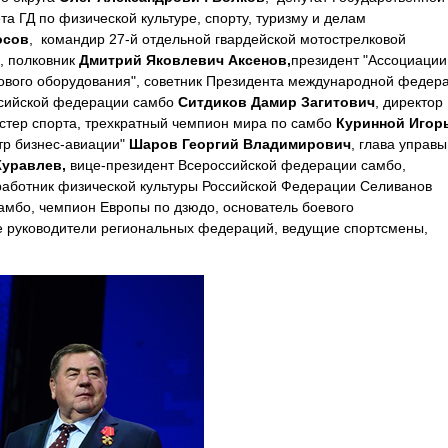
а ГД по физической культуре, спорту, туризму и делам
осов
, командир 27-й отдельной гвардейской мотострелковой
, полковник
Дмитрий Яковлевич Аксенов
,
президент "Ассоциации
ового оборудования", советник Президента международной федер
оссийской федерации самбо
Ситдиков Дамир Загитович
, директор
стер спорта, трехкратный чемпион мира по самбо
Куринной Игор
тр бизнес-авиации"
Шаров Георгий Владимирович
, глава управы
уравлев,
вице-президент Всероссийской федерации самбо,
работник физической культуры Российской Федерации Селиванов
мбо, чемпион Европы по дзюдо, основатель боевого
же руководители региональных федераций, ведущие спортсмены,