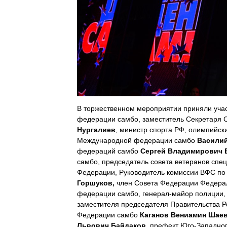
В торжественном мероприятии приняли учас
федерации самбо, заместитель Секретаря 
Нургалиев
, министр спорта РФ, олимпийс
Международной федерации самбо
Васили
федераций самбо
Сергей Владимирович 
самбо, председатель совета ветеранов спе
Федерации, Руководитель комиссии ВФС по
Горшуков,
член Совета Федерации Федераль
федерации самбо, генерал-майор полиции,
заместителя председателя Правительства Р
Федерации самбо
Каганов Вениамин Шае
Львович Байдаков
, префект Юго-Западно