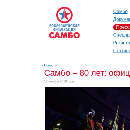
Самбо
Докуме
Пресс
Спецпр
Регист
Статис
↑
Новости
Самбо – 80 лет: офи
17 ноября 2018 года