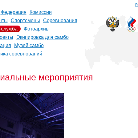
Р
Федерация
Комиссии
нты
Спортсмены
Соревнования
-служба
Фотоархив
оекты
Экипировка для самбо
рация
Музей самбо
тика соревнований
циальные мероприятия