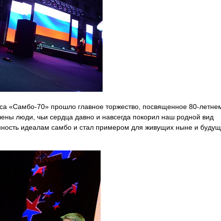
кса «Самбо-70» прошло главное торжество, посвященное 80-летне
ны люди, чьи сердца давно и навсегда покорил наш родной вид
данность идеалам самбо и стал примером для живущих ныне и буду