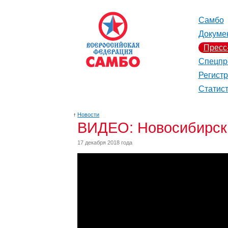
Самбо
Докуме
Пресс
Спецпр
Регист
Статис
↑
Новости
ВИДЕО: Новосибирск 
17 декабря 2018 года