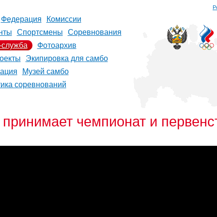
Р
Федерация
Комиссии
нты
Спортсмены
Соревнования
-служба
Фотоархив
оекты
Экипировка для самбо
рация
Музей самбо
тика соревнований
принимает чемпионат и первенс