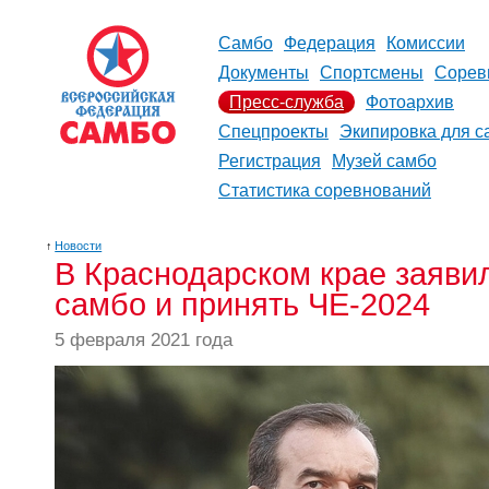
Самбо
Федерация
Комиссии
Документы
Спортсмены
Сорев
Пресс-служба
Фотоархив
Спецпроекты
Экипировка для с
Регистрация
Музей самбо
Статистика соревнований
↑
Новости
В Краснодарском крае заяви
самбо и принять ЧЕ-2024
5 февраля 2021 года