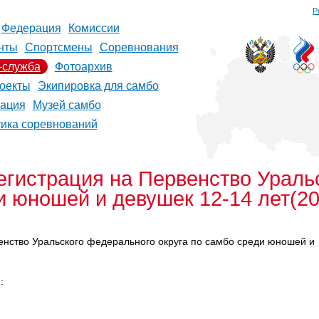
Р
Федерация
Комиссии
нты
Спортсмены
Соревнования
-служба
Фотоархив
оекты
Экипировка для самбо
рация
Музей самбо
тика соревнований
егистрация на Первенство Ураль
и юношей и девушек 12-14 лет(200
енство Уральского федерального округа по самбо среди юношей и
е: