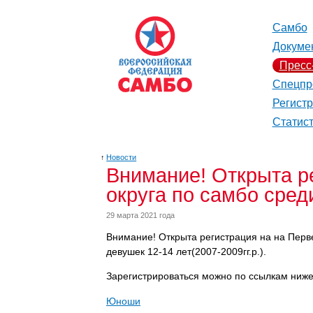
Самбо
Докуме
Пресс
Спецпр
Регист
Статис
↑
Новости
Внимание! Открыта р
округа по самбо сред
29 марта 2021 года
Внимание! Открыта регистрация на
на Перв
девушек 12-14 лет(2007-2009гг.р.).
Зарегистрироваться можно
по ссылкам ниж
Юноши