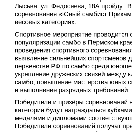
Лысьва, ул. Федосеева, 18А пройдут 
соревнования
«Юный самбист Прикамь
весовых категориях.
Спортивное мероприятие проводится с
популяризации самбо в Пермском
кра
проведения спортивного соревнования
выявление сильнейших
спортсменов д
первенстве РФ по самбо среди юношей
укрепление
дружеских связей между 
самбо, повышение мастерства юных с
и
выполнение разрядных требований.
Победители и призёры соревнований 
категории будут награждаться
кубками
медалями и дипломами соответствующ
Победители
соревнований получат пра