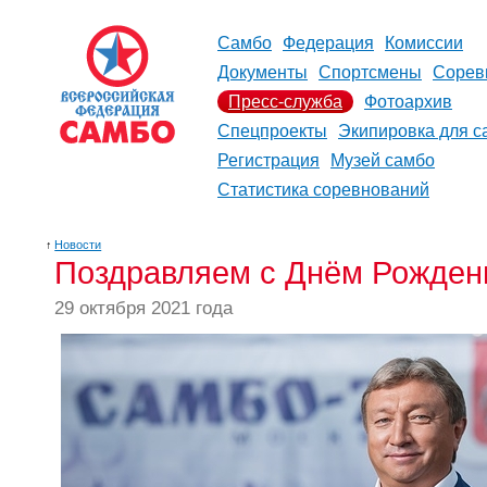
Самбо
Федерация
Комиссии
Документы
Спортсмены
Сорев
Пресс-служба
Фотоархив
Спецпроекты
Экипировка для с
Регистрация
Музей самбо
Статистика соревнований
↑
Новости
Поздравляем с Днём Рожден
29 октября 2021 года