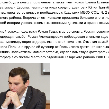
по самбо для юных спортсменов, а также чемпионки
Ксения Блинов
тва мира и Европы, чемпионка мира среди студентов и
Юлия Тригуб
енства мира встретились и пообщались с Кадетами МБОУ СОШ № 2 
ского района. Встреча с чемпионками произвела большое впечатл
своей истории успеха, своими жизненными девизами и приоритетам
орией успеха поделился
Роман Гуща,
мастер спорта России
,
советни
едерации самбо. Роман Александрович побеседовал с юными каде
овал мотивирующие видеоролики по этой тематике. Отметил самый
нова Полина и вручил ей сувенир от Российского движения школьн
частники запечатлели момент встречи, сделав памятную фотографи
тограф активистам Местного отделения Татарского района РДШ Н