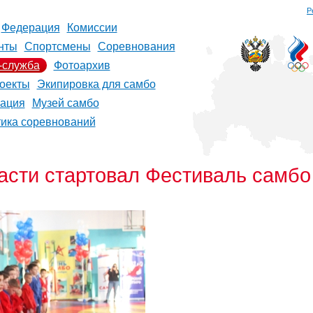
Р
Федерация
Комиссии
нты
Спортсмены
Соревнования
-служба
Фотоархив
оекты
Экипировка для самбо
рация
Музей самбо
тика соревнований
асти стартовал Фестиваль самбо