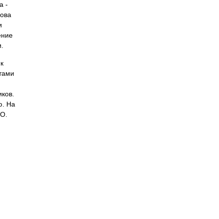
а
-
ова
и
ение
и.
к
тами
иков.
ю. На
СО.