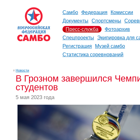
Самбо
Федерация
Комиссии
Документы
Спортсмены
Сорев
Пресс-служба
Фотоархив
Спецпроекты
Экипировка для с
Регистрация
Музей самбо
Статистика соревнований
↑
Новости
В Грозном завершился Чемпи
студентов
5 мая 2023 года