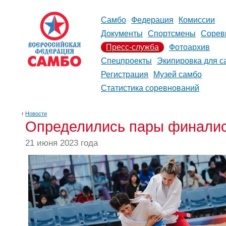
Самбо
Федерация
Комиссии
Документы
Спортсмены
Сорев
Пресс-служба
Фотоархив
Спецпроекты
Экипировка для с
Регистрация
Музей самбо
Статистика соревнований
↑
Новости
Определились пары финалис
21 июня 2023 года