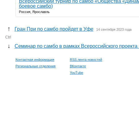
Всероссийский турнир по самбо «Общества «Дина
боевое самбо)
Россия, Ярославль
↑
Гран При по самбо пройдет в Уфе
14 сентября 2023 года
Ctrl
↓
Семинар по самбо в рамках Всероссийского проекта
Контактная информация
RSS лента новостей
Региональные отделения
ВКонтакте
YouTube