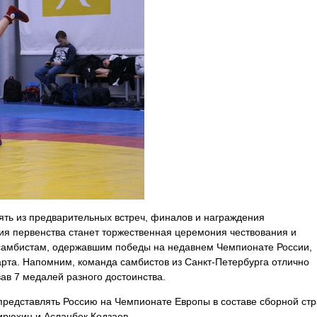
ять из предварительных встреч, финалов и
награждения
ия первенства станет торжественная церемония
чествования и
 самбистам, одержавшим
победы на недавнем Чемпионате России,
рта. Напомним, команда самбистов из Санкт-Петербурга отлично
вав 7 медалей разного достоинства.
представлять Россию на Чемпионате Европы в
составе сборной ст
ирюхин и Асланбек Кодзаев.