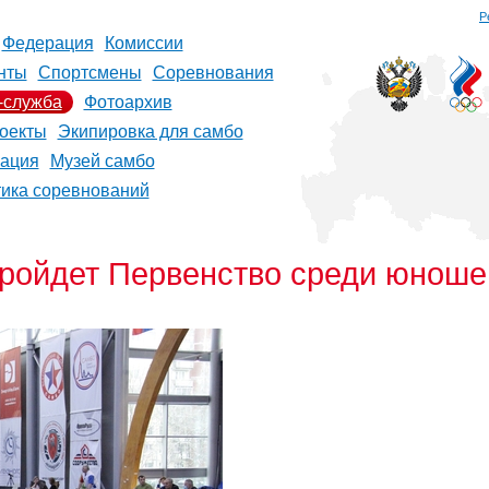
Р
Федерация
Комиссии
нты
Спортсмены
Соревнования
-служба
Фотоархив
оекты
Экипировка для самбо
рация
Музей самбо
тика соревнований
пройдет Первенство среди юноше