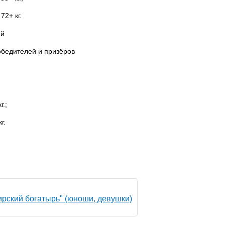
72+ кг.
ий
обедителей и призёров
г.;
г.
ирский богатырь" (юноши, девушки)