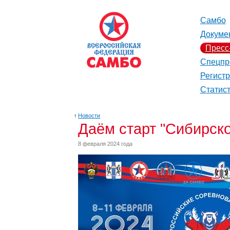
Самбо
Докуме
Пресс
Спецпр
Регист
Статис
↑
Новости
Даём старт "Сибирск
8 февраля 2024 года