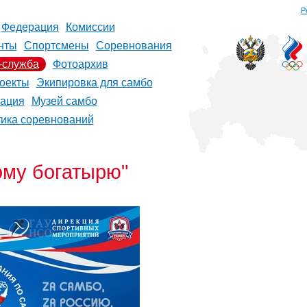
Р
Федерация
Комиссии
нты
Спортсмены
Соревнования
-служба
Фотоархив
оекты
Экипировка для самбо
рация
Музей самбо
тика соревнований
ому богатырю"