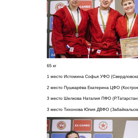
65 кг
1 место Истомина Софья УФО (Свердловска
2 место Пушкарёва Екатерина ЦФО (Костро
3 место Шелкова Наталия ПФО (Р.Татарстан
3 место Тихонова Юлия ДВФО (Забайкальск