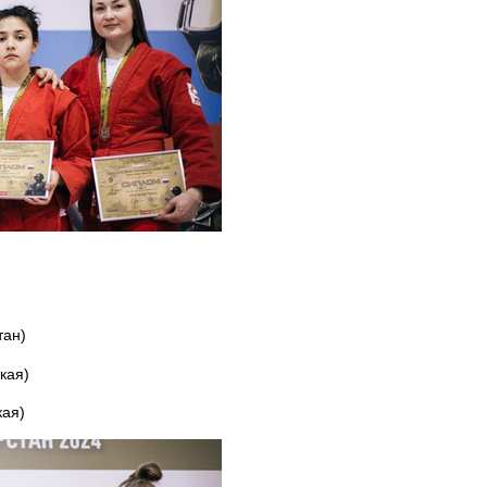
тан)
кая)
кая)