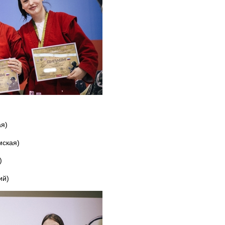
я)
мская)
)
ий)