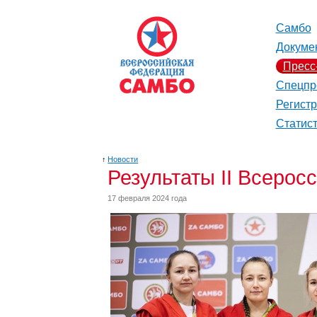
Самбо
Докуме
Пресс
Спецпр
Регист
Статис
↑
Новости
Результаты II Всерос
17 февраля 2024 года