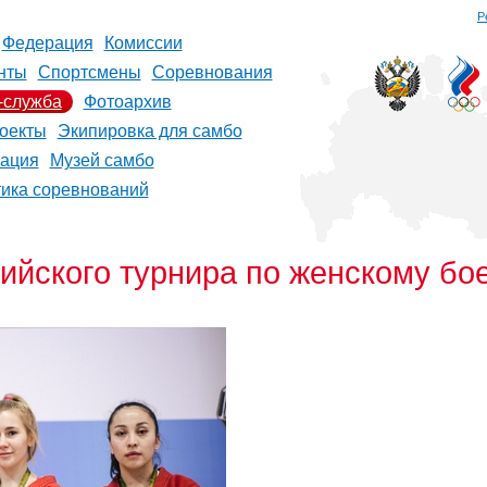
Р
Федерация
Комиссии
нты
Спортсмены
Соревнования
-служба
Фотоархив
оекты
Экипировка для самбо
рация
Музей самбо
тика соревнований
сийского турнира по женскому б