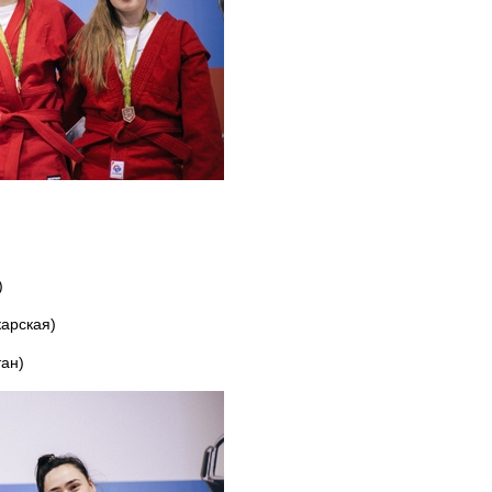
)
арская)
тан)