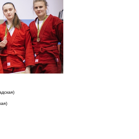
адская)
кая)