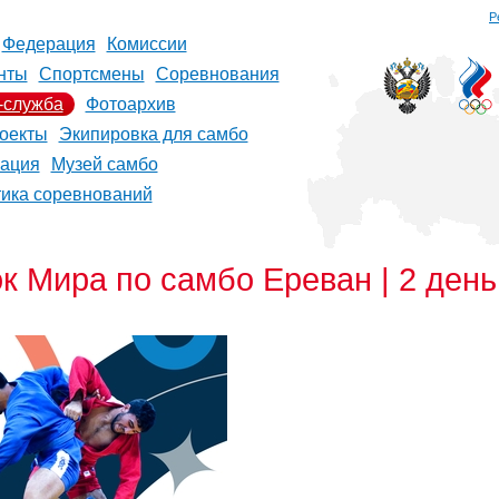
Р
Федерация
Комиссии
нты
Спортсмены
Соревнования
-служба
Фотоархив
оекты
Экипировка для самбо
рация
Музей самбо
тика соревнований
Мира по самбо Ереван | 2 день