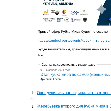
Прямой эфир Кубка Мира будет по ссылке
https://sambo.live/ru/events/kubok-mira-po-s
Будте внимательны, трансляция начнётся в 1
влд)
Ссылка на соревнование в календаре
03—6 апреля 2024 года
Этап кубка мира по самбо (женщины,
Армения, Ереван
↑
Определились пары финалистов второг
Ctrl
↓
Жеребьёвка второго дня Кубка Мира в