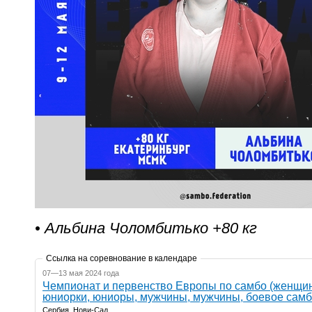
• Альбина Чоломбитько +80 кг
Ссылка на соревнование в календаре
07—13 мая 2024 года
Чемпионат и первенство Европы по самбо (женщи
юниорки, юниоры, мужчины, мужчины, боевое самб
Сербия, Нови-Сад