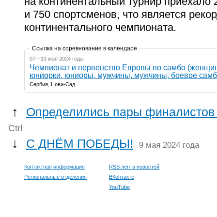
на континентальный турнир приехало 
и 750 спортсменов, что является реко
континентального чемпионата.
Ссылка на соревнование в календаре
07—13 мая 2024 года
Чемпионат и первенство Европы по самбо (женщи
юниорки, юниоры, мужчины, мужчины, боевое самб
Сербия, Нови-Сад
↑
Определились пары финалистов 
Ctrl
↓
С ДНЁМ ПОБЕДЫ!
9 мая 2024 года
Контактная информация
RSS лента новостей
Региональные отделения
ВКонтакте
YouTube