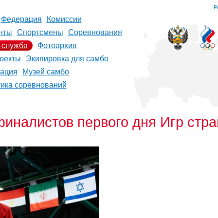
Р
Федерация
Комиссии
нты
Спортсмены
Соревнования
-служба
Фотоархив
оекты
Экипировка для самбо
рация
Музей самбо
тика соревнований
иналистов первого дня Игр стр