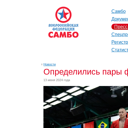
Самбо
Докуме
Пресс
Спецпр
Регист
Статис
↑
Новости
Определились пары ф
13 июня 2024 года