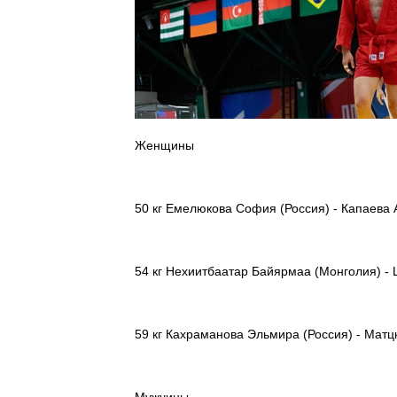
Женщины
50 кг Емелюкова София (Россия) - Капаева
54 кг Нехиитбаатар Байярмаа (Монголия) -
59 кг Кахраманова Эльмира (Россия) - Матц
Мужчины