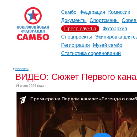
Самбо
Федерация
Комиссии
Документы
Спортсмены
Сорев
Пресс-служба
Фотоархив
Спецпроекты
Экипировка для с
Регистрация
Музей самбо
Статистика соревнований
↑
Новости
ВИДЕО: Сюжет Первого канал
14 июня 2024 года