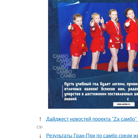
↑
Дайджест новостей проекта "Zа самбо" 
Ctrl
↓
Результаты Гран-При по самбо среди 