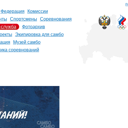
Р
Федерация
Комиссии
нты
Спортсмены
Соревнования
-служба
Фотоархив
оекты
Экипировка для самбо
рация
Музей самбо
тика соревнований