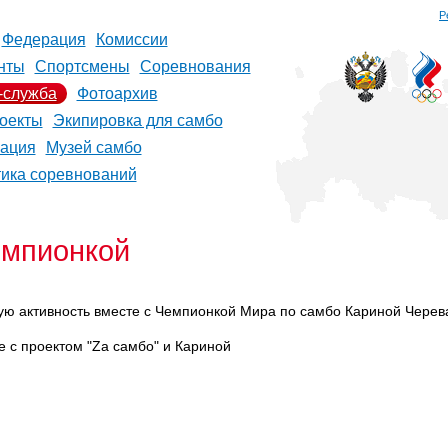
Р
Федерация
Комиссии
нты
Спортсмены
Соревнования
-служба
Фотоархив
оекты
Экипировка для самбо
рация
Музей самбо
тика соревнований
емпионкой
ую активность вместе с Чемпионкой Мира по самбо
Кариной Черев
е с проектом "Zа самбо" и
Кариной