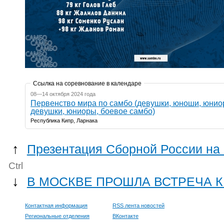
Ссылка на соревнование в календаре
08—14 октября 2024 года
Первенство мира по самбо (девушки, юноши, юнио
девушки, юниоры, боевое самбо)
Республика Кипр, Ларнака
↑
Презентация Сборной России на
Ctrl
↓
В МОСКВЕ ПРОШЛА ВСТРЕЧА 
Контактная информация
RSS лента новостей
Региональные отделения
ВКонтакте