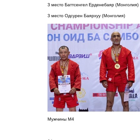
3 место Баттсенгел Ерденебаяр (Монголия)
3 место Одсурен Баярхуу (Монголия)
Мужчины М4