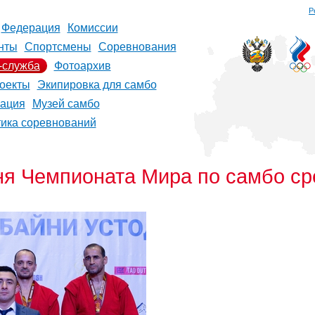
Р
Федерация
Комиссии
нты
Спортсмены
Соревнования
-служба
Фотоархив
оекты
Экипировка для самбо
рация
Музей самбо
тика соревнований
дня Чемпионата Мира по самбо с