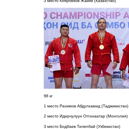
3 место Княрбеков Жайик (Казахстан)
98 кг
1 место Рахимов Абдулхамид (Таджикистан)
2 место Идерчулуун Отгонаатар (Монголия)
3 место Бодбаев Тилепбай (Узбекистан)