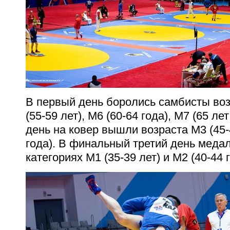
В первый день боролись самбисты воз
(55-59 лет), М6 (60-64 года), М7 (65 ле
день на ковер вышли возраста М3 (45-4
года). В финальный третий день меда
категориях М1 (35-39 лет) и М2 (40-44 г