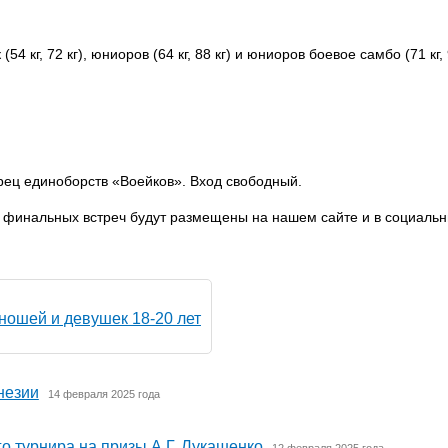
4 кг, 72 кг), юниоров (64 кг, 88 кг) и юниоров боевое самбо (71 кг,
ворец единоборств «Воейков». Вход свободный.
 финальных встреч будут размещены на нашем сайте и в социаль
ношей и девушек 18-20 лет
незии
14 февраля 2025 года
о турнира на призы А.Г. Лукашенко