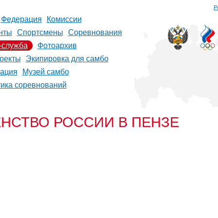
Р
Федерация
Комиссии
нты
Спортсмены
Соревнования
-служба
Фотоархив
оекты
Экипировка для самбо
рация
Музей самбо
тика соревнований
НСТВО РОССИИ В ПЕНЗЕ