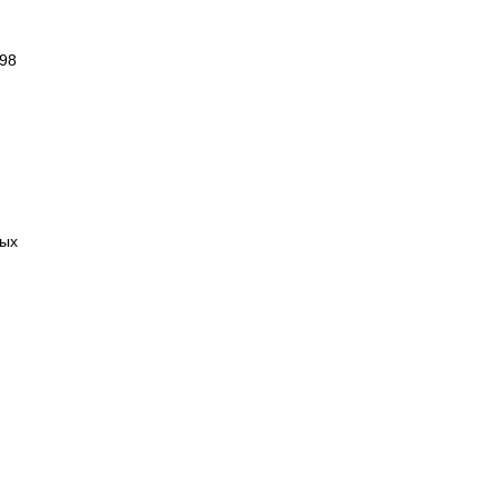
 98
ных