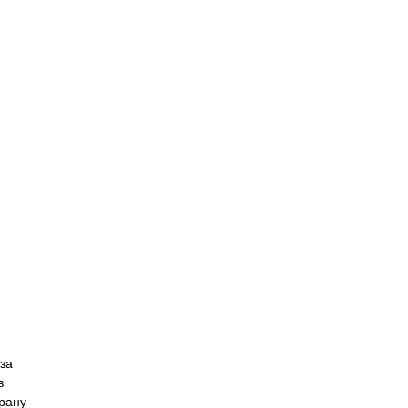
за
в
рану