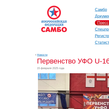
Самбо
Докуме
Пресс
Спецпр
Регист
Статис
↑
Новости
Первенство УФО U-16
15 февраля 2025 года