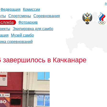
Р
Федерация
Комиссии
нты
Спортсмены
Соревнования
-служба
Фотоархив
оекты
Экипировка для самбо
рация
Музей самбо
тика соревнований
 завершилось в Качканаре