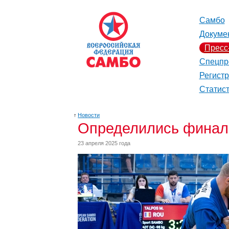
Самбо
Докуме
Пресс
Спецпр
Регист
Статис
↑
Новости
Определились финал
23 апреля 2025 года