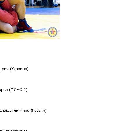
ария (Украина)
Дарья (ФИАС-1)
елашвили Нино (Грузия)
ич Анастасия)