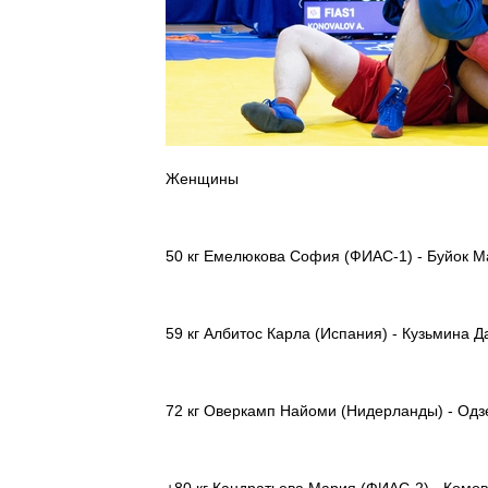
Женщины
50 кг Емелюкова София (ФИАС-1) - Буйок М
59 кг Албитос Карла (Испания) - Кузьмина 
72 кг Оверкамп Найоми (Нидерланды) - Одз
+80 кг Кандратьева Мария (ФИАС-2) - Комов