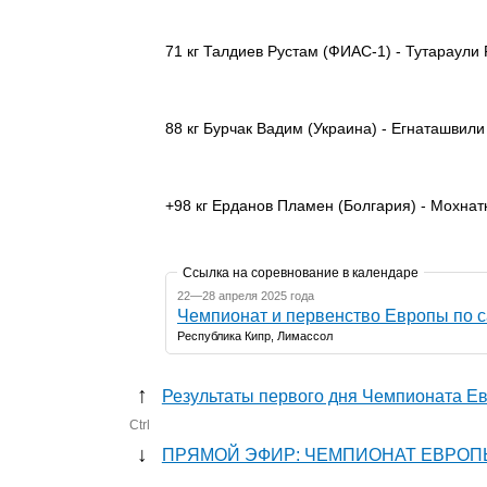
71 кг Талдиев Рустам (ФИАС-1) - Тутараули 
88 кг Бурчак Вадим (Украина) - Егнаташвили
+98 кг Ерданов Пламен (Болгария) - Мохна
Ссылка на соревнование в календаре
22—28 апреля 2025 года
Чемпионат и первенство Европы по 
Республика Кипр, Лимассол
↑
Результаты первого дня Чемпионата Е
Ctrl
↓
ПРЯМОЙ ЭФИР: ЧЕМПИОНАТ ЕВРОПЫ