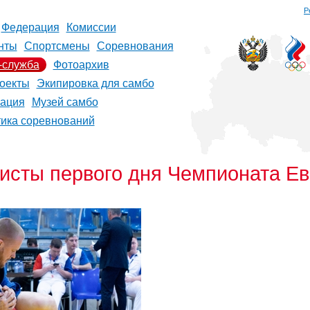
Р
Федерация
Комиссии
нты
Спортсмены
Соревнования
-служба
Фотоархив
оекты
Экипировка для самбо
рация
Музей самбо
тика соревнований
исты первого дня Чемпионата Е