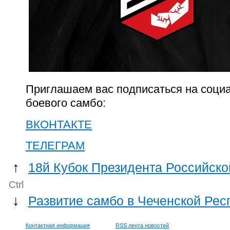
Приглашаем вас подписаться на социа
боевого самбо:
ВКОНТАКТЕ
ТЕЛЕГРАМ
↑
18й Кубок Президента Российско
Ctrl
↓
Развитие самбо в Чеченской Рес
Контактная информация
RSS лента новостей