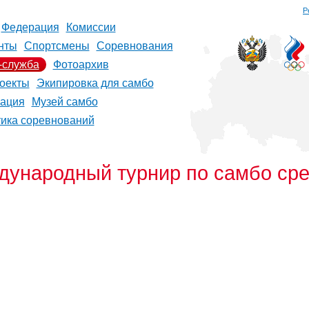
Р
Федерация
Комиссии
нты
Спортсмены
Соревнования
-служба
Фотоархив
оекты
Экипировка для самбо
рация
Музей самбо
тика соревнований
народный турнир по самбо сред